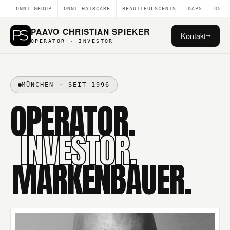
ONNI GROUP
ONNI HAIRCARE
BEAUTIFULSCENTS
DAPS
ONE 
PAAVO CHRISTIAN SPIEKER
Kontakt
→
OPERATOR · INVESTOR
MÜNCHEN · SEIT 1996
OPERATOR.
INVESTOR.
MARKENBAUER.